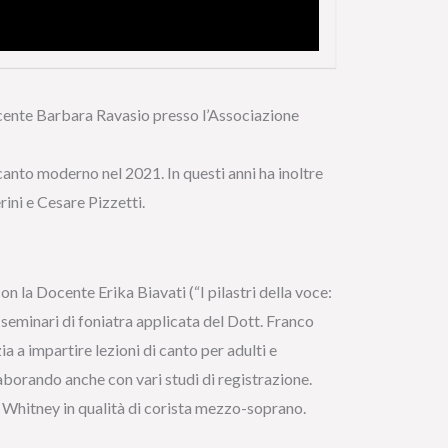
docente Barbara Ravasio presso l’Associazione
nto moderno nel 2021. In questi anni ha inoltre
rini e Cesare Pizzetti.
 la Docente Erika Biavati (“I pilastri della voce:
a seminari di foniatra applicata del Dott. Franco
a a impartire lezioni di canto per adulti e
aborando anche con vari studi di registrazione.
Whitney in qualità di corista mezzo-soprano.