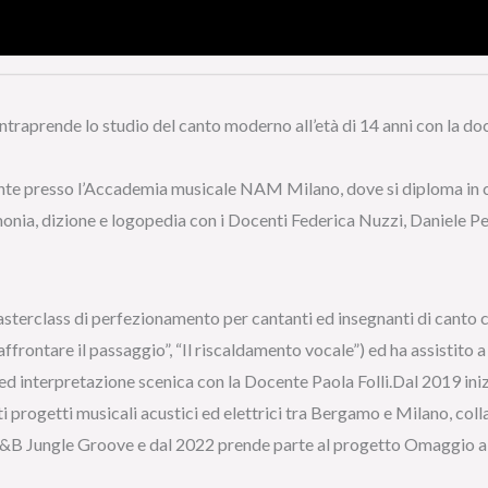
intraprende lo studio del canto moderno all’età di 14 anni con la 
nte presso l’Accademia musicale NAM Milano, dove si diploma in ca
rmonia, dizione e logopedia con i Docenti Federica Nuzzi, Daniele Pe
terclass di perfezionamento per cantanti ed insegnanti di canto con
affrontare il passaggio”, “Il riscaldamento vocale”) ed ha assistito 
ed interpretazione scenica con la Docente Paola Folli.Dal 2019 inizi
 progetti musicali acustici ed elettrici tra Bergamo e Milano, coll
R&B Jungle Groove e dal 2022 prende parte al progetto Omaggio a 