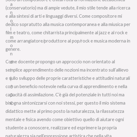
(conservatorio) ma di ampie vedute, il mio stile tende alla ricerca
e alla sintesi di arti e linguaggi diversi. Come compositore mi
dedico sopratutto alla musica contemporanea e alla miusica per
film e teatro, come chitarrista principalmente al jazz e al rock e
come arrangiatore/produttore al pop/rock e musica moderna in
genere.
Come docente propongo un approccio non orientato al
semplice apprendimento delle nozioni ma incentrato sull’allievo
e sullo sviluppo delle proprie caratteristiche e attitudini naturali
con un beneficio notevole nella curva di apprendimento e nella
capacità di assimilazione. C’è già del potenziale in tutti noi ma
bisogna sintonizzarsi con noi stessi, per questo il mio sistema
didattico mette al primo posto la naturalezza, la rilassatezza
mentale e fisica avendo come obiettivo quello di aiutare ogni
studente a conoscere, realizzare ed esprimere la propria
naturalezza sia nell’espressione artistica che nella vita.