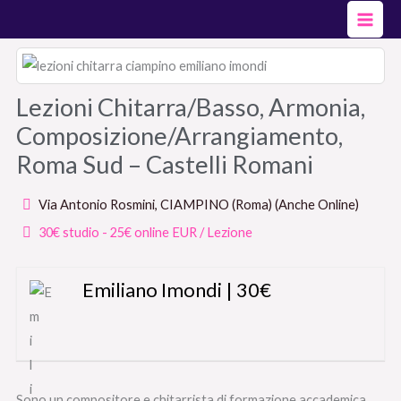
Vai
al
contenuto
Lezioni Chitarra/Basso, Armonia,
Composizione/Arrangiamento,
Roma Sud – Castelli Romani
Via Antonio Rosmini, CIAMPINO (Roma) (Anche Online)
30€ studio - 25€ online EUR / Lezione
Emiliano Imondi | 30€
Sono un compositore e chitarrista di formazione accademica